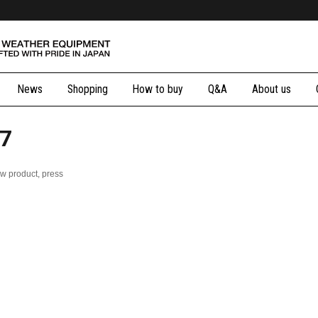
News
Shopping
How to buy
Q&A
About us
7
w product
press