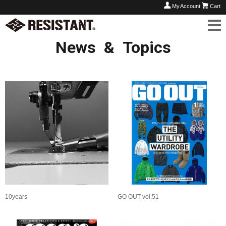
My Account
Cart
News & Topics
10years
GO OUT vol.51