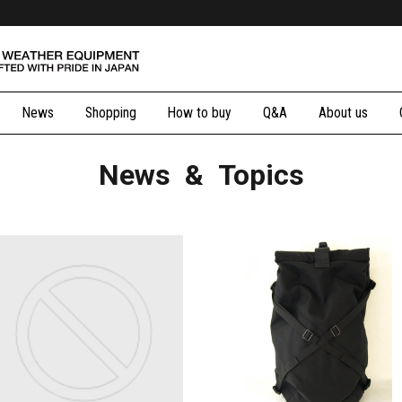
News
Shopping
How to buy
Q&A
About us
News & Topics