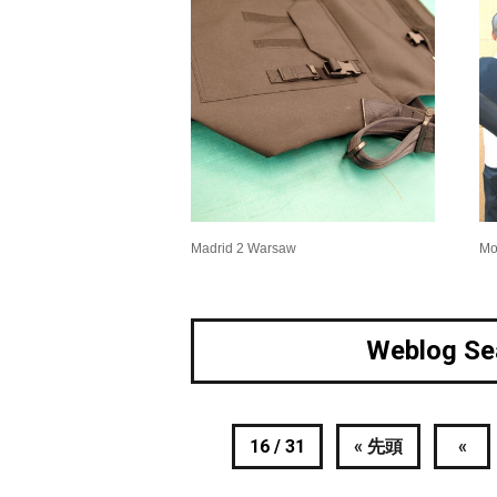
Madrid 2 Warsaw
Mo
Weblog Se
16 / 31
« 先頭
«