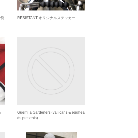
で発
RESISTANT オリジナルステッカー
」
Guerrilla Gardeners (vallicans & egghea
ds presents)