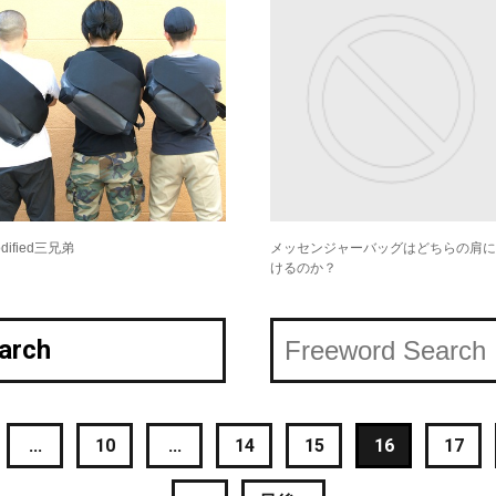
dified三兄弟
メッセンジャーバッグはどちらの肩に
けるのか？
arch
...
10
...
14
15
16
17