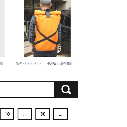
掛
新型バックパック「HOPE」発売間近
18
...
30
...