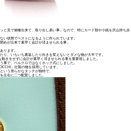
ッと見で俯瞰出来て、取り出し易い事」なので、特にカード類や小銭を沢山持ち歩
ない状態でベストになるように作られています。
け閉めが出来て素早く会計が済ませられる事」
あります。
たり、いちいち裏返したり向きを変えないとダメな物が大半です。
無駄な動きをせずに会計が素早く済ませられる事を重要視しました。
う事で、ベルクロではなくホック式にしました。
OCCHI」社製の物を採用しています。
という滑らかなタッチが独特で、
を左右に二つ配置しました。