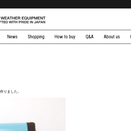
News
Shopping
How to buy
Q&A
About us
作りました。